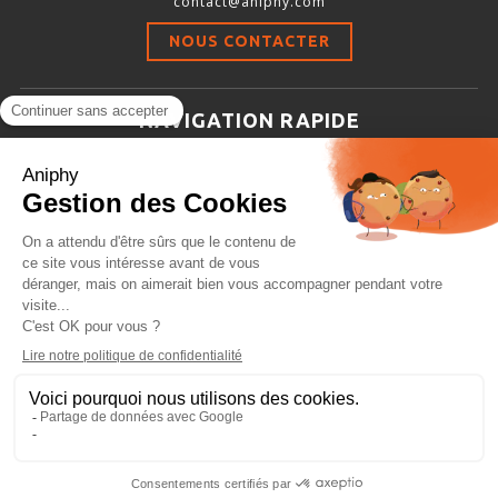
contact@aniphy.com
Stimulation-évaluation Thermique
NOUS CONTACTER
ACTIVITÉ LOCOMOTRICE ET EXPLORATOIRE
COORDINATION ET SENSORI-MOTEUR
NAVIGATION RAPIDE
ANXIÉTÉ ET DÉPRESSION
Aniphy
INTERACTION SOCIALE
Ressources Scientifiques
RYTHMES CIRCADIENS
Les partenaires d’aniphy
Se mettre en contact
DÉVELOPPEMENTS À FAÇON
Archives
Plan de site
Conditions générales de vente
PORTIQUES & STATIONS D’ANÉSTHÉSIE
ASPIRATEURS ET CARTOUCHES CHARBON ACTIF
CAGES À INDUCTION ET MASQUES D’ANESTHÉSIE
ÉVAPORATEURS