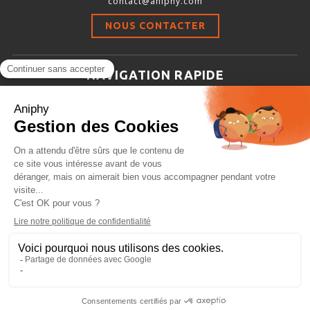
contact@aniphy.com
Stimulation-évaluation Thermique
NOUS CONTACTER
ACTIVITÉ LOCOMOTRICE ET EXPLORATOIRE
COORDINATION ET SENSORI-MOTEUR
NAVIGATION RAPIDE
ANXIÉTÉ ET DÉPRESSION
Aniphy
INTERACTION SOCIALE
Ressources Scientifiques
RYTHMES CIRCADIENS
Les partenaires d’aniphy
Se mettre en contact
DÉVELOPPEMENTS À FAÇON
Archives
Plan de site
Conditions générales de vente
PORTIQUES & STATIONS D’ANÉSTHÉSIE
ASPIRATEURS ET CARTOUCHES CHARBON ACTIF
CAGES À INDUCTION ET MASQUES D’ANESTHÉSIE
ÉVAPORATEURS