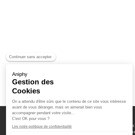
Naviguez parmi les
consommables scientifique