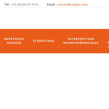
Tél :
+33 (0)4 84 49 70 05
Email :
contact@aniphy.com
ANESTHÉSIE
INTERVENTIONS
STÉRÉOTAXIE
GAZEUSE
NEUROCHIRURGICALES