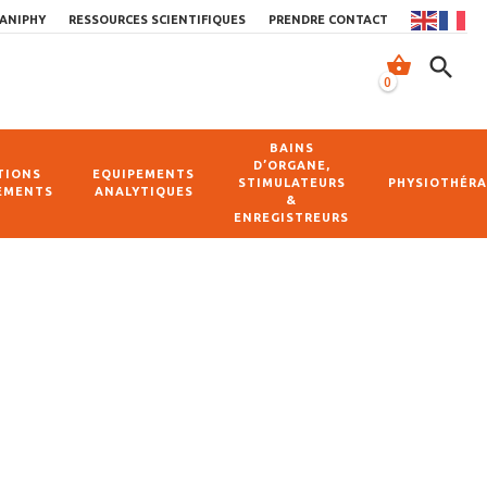
ANIPHY
RESSOURCES SCIENTIFIQUES
PRENDRE CONTACT
shopping_basket
search
0
BAINS
D’ORGANE,
TIONS
EQUIPEMENTS
STIMULATEURS
PHYSIOTHÉRA
EMENTS
ANALYTIQUES
&
ENREGISTREURS