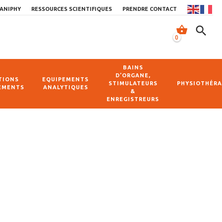
ANIPHY
RESSOURCES SCIENTIFIQUES
PRENDRE CONTACT
shopping_basket
search
0
BAINS
D’ORGANE,
TIONS
EQUIPEMENTS
STIMULATEURS
PHYSIOTHÉRA
EMENTS
ANALYTIQUES
&
ENREGISTREURS