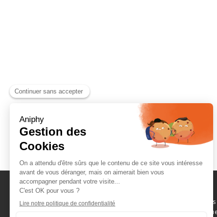
Naviguez parmi les
consommables scientifique