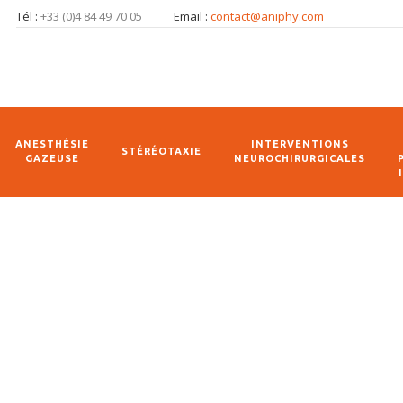
Tél :
+33 (0)4 84 49 70 05
Email :
contact@aniphy.com
ANESTHÉSIE
INTERVENTIONS
STÉRÉOTAXIE
GAZEUSE
NEUROCHIRURGICALES