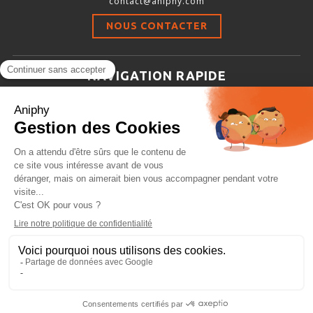
contact@aniphy.com
Stimulation-évaluation Thermique
NOUS CONTACTER
ACTIVITÉ LOCOMOTRICE ET EXPLORATOIRE
COORDINATION ET SENSORI-MOTEUR
NAVIGATION RAPIDE
ANXIÉTÉ ET DÉPRESSION
Aniphy
INTERACTION SOCIALE
Ressources Scientifiques
RYTHMES CIRCADIENS
Les partenaires d’aniphy
Se mettre en contact
DÉVELOPPEMENTS À FAÇON
Archives
Plan de site
Conditions générales de vente
PORTIQUES & STATIONS D’ANÉSTHÉSIE
ASPIRATEURS ET CARTOUCHES CHARBON ACTIF
CAGES À INDUCTION ET MASQUES D’ANESTHÉSIE
ÉVAPORATEURS