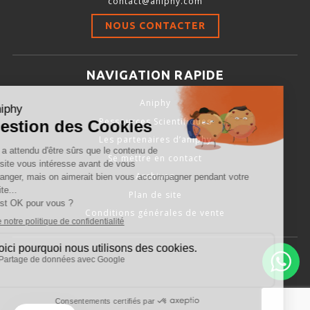
contact@aniphy.com
Stimulation-évaluation Thermique
NOUS CONTACTER
ACTIVITÉ LOCOMOTRICE ET EXPLORATOIRE
COORDINATION ET SENSORI-MOTEUR
NAVIGATION RAPIDE
ANXIÉTÉ ET DÉPRESSION
Aniphy
INTERACTION SOCIALE
Ressources Scientifiques
RYTHMES CIRCADIENS
Les partenaires d’aniphy
Se mettre en contact
DÉVELOPPEMENTS À FAÇON
Archives
Plan de site
Conditions générales de vente
PORTIQUES & STATIONS D’ANÉSTHÉSIE
ASPIRATEURS ET CARTOUCHES CHARBON ACTIF
CAGES À INDUCTION ET MASQUES D’ANESTHÉSIE
ÉVAPORATEURS