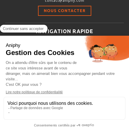
contact@aniphy.com
Stimulation-évaluation Thermique
NOUS CONTACTER
ACTIVITÉ LOCOMOTRICE ET EXPLORATOIRE
COORDINATION ET SENSORI-MOTEUR
NAVIGATION RAPIDE
ANXIÉTÉ ET DÉPRESSION
Aniphy
INTERACTION SOCIALE
Ressources Scientifiques
RYTHMES CIRCADIENS
Les partenaires d’aniphy
Se mettre en contact
DÉVELOPPEMENTS À FAÇON
Archives
Plan de site
Conditions générales de vente
PORTIQUES & STATIONS D’ANÉSTHÉSIE
ASPIRATEURS ET CARTOUCHES CHARBON ACTIF
CAGES À INDUCTION ET MASQUES D’ANESTHÉSIE
ÉVAPORATEURS