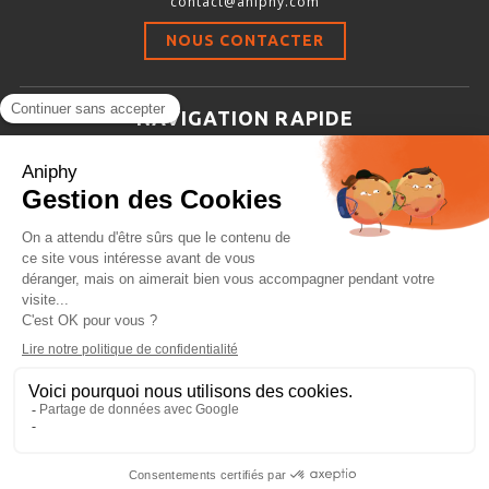
contact@aniphy.com
Stimulation-évaluation Thermique
NOUS CONTACTER
ACTIVITÉ LOCOMOTRICE ET EXPLORATOIRE
COORDINATION ET SENSORI-MOTEUR
NAVIGATION RAPIDE
ANXIÉTÉ ET DÉPRESSION
Aniphy
INTERACTION SOCIALE
Ressources Scientifiques
RYTHMES CIRCADIENS
Les partenaires d’aniphy
Se mettre en contact
DÉVELOPPEMENTS À FAÇON
Archives
Plan de site
Conditions générales de vente
PORTIQUES & STATIONS D’ANÉSTHÉSIE
ASPIRATEURS ET CARTOUCHES CHARBON ACTIF
CAGES À INDUCTION ET MASQUES D’ANESTHÉSIE
ÉVAPORATEURS