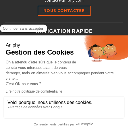
contact@aniphy.com
Stimulation-évaluation Thermique
NOUS CONTACTER
ACTIVITÉ LOCOMOTRICE ET EXPLORATOIRE
COORDINATION ET SENSORI-MOTEUR
NAVIGATION RAPIDE
ANXIÉTÉ ET DÉPRESSION
Aniphy
INTERACTION SOCIALE
Ressources Scientifiques
RYTHMES CIRCADIENS
Les partenaires d’aniphy
Se mettre en contact
DÉVELOPPEMENTS À FAÇON
Archives
Plan de site
Conditions générales de vente
PORTIQUES & STATIONS D’ANÉSTHÉSIE
ASPIRATEURS ET CARTOUCHES CHARBON ACTIF
CAGES À INDUCTION ET MASQUES D’ANESTHÉSIE
ÉVAPORATEURS