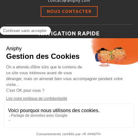
contact@aniphy.com
Stimulation-évaluation Thermique
NOUS CONTACTER
ACTIVITÉ LOCOMOTRICE ET EXPLORATOIRE
COORDINATION ET SENSORI-MOTEUR
NAVIGATION RAPIDE
ANXIÉTÉ ET DÉPRESSION
Aniphy
INTERACTION SOCIALE
Ressources Scientifiques
RYTHMES CIRCADIENS
Les partenaires d’aniphy
Se mettre en contact
DÉVELOPPEMENTS À FAÇON
Archives
Plan de site
Conditions générales de vente
PORTIQUES & STATIONS D’ANÉSTHÉSIE
ASPIRATEURS ET CARTOUCHES CHARBON ACTIF
CAGES À INDUCTION ET MASQUES D’ANESTHÉSIE
ÉVAPORATEURS