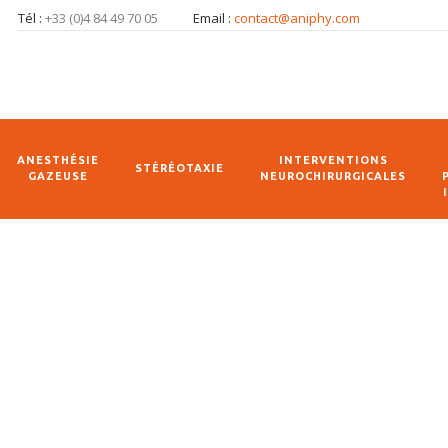
Tél :
+33 (0)4 84 49 70 05
Email :
contact@aniphy.com
ANESTHÉSIE
INTERVENTIONS
STÉRÉOTAXIE
GAZEUSE
NEUROCHIRURGICALES