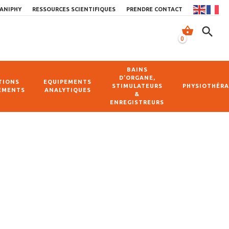
ANIPHY
RESSOURCES SCIENTIFIQUES
PRENDRE CONTACT
shopping_basket
search
0
BAINS
D’ORGANE,
TIONS
EQUIPEMENTS
STIMULATEURS
PHYSIOTHÉRA
EMENTS
ANALYTIQUES
&
ENREGISTREURS