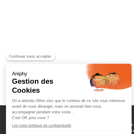
Naviguez parmi les
consommables scientifique