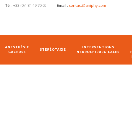
Tél :
+33 (0)4 84 49 70 05
Email :
contact@aniphy.com
ANESTHÉSIE
INTERVENTIONS
STÉRÉOTAXIE
GAZEUSE
NEUROCHIRURGICALES