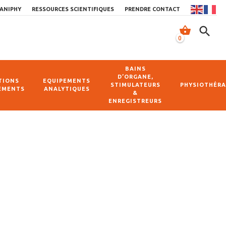
ANIPHY
RESSOURCES SCIENTIFIQUES
PRENDRE CONTACT
shopping_basket
search
0
BAINS
D’ORGANE,
TIONS
EQUIPEMENTS
STIMULATEURS
PHYSIOTHÉRA
EMENTS
ANALYTIQUES
&
ENREGISTREURS