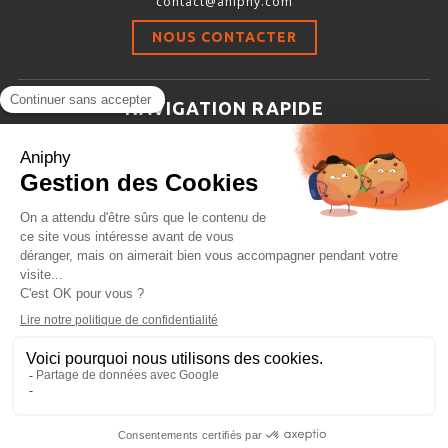
contact@aniphy.com
Stimulation-évaluation Thermique
NOUS CONTACTER
ACTIVITÉ LOCOMOTRICE ET EXPLORATOIRE
COORDINATION ET SENSORI-MOTEUR
NAVIGATION RAPIDE
ANXIÉTÉ ET DÉPRESSION
Aniphy
INTERACTION SOCIALE
Ressources Scientifiques
RYTHMES CIRCADIENS
Les partenaires d’aniphy
Se mettre en contact
DÉVELOPPEMENTS À FAÇON
Archives
Plan de site
Conditions générales de vente
PORTIQUES & STATIONS D’ANÉSTHÉSIE
ASPIRATEURS ET CARTOUCHES CHARBON ACTIF
CAGES À INDUCTION ET MASQUES D’ANESTHÉSIE
ÉVAPORATEURS