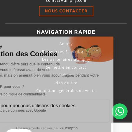
contact@aniphy.com
Stimulation-évaluation Thermique
NOUS CONTACTER
ACTIVITÉ LOCOMOTRICE ET EXPLORATOIRE
COORDINATION ET SENSORI-MOTEUR
NAVIGATION RAPIDE
ANXIÉTÉ ET DÉPRESSION
Aniphy
INTERACTION SOCIALE
Ressources Scientifiques
RYTHMES CIRCADIENS
Les partenaires d’aniphy
Se mettre en contact
DÉVELOPPEMENTS À FAÇON
Archives
Plan de site
Conditions générales de vente
PORTIQUES & STATIONS D’ANÉSTHÉSIE
ASPIRATEURS ET CARTOUCHES CHARBON ACTIF
CAGES À INDUCTION ET MASQUES D’ANESTHÉSIE
ÉVAPORATEURS