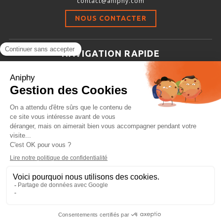
contact@aniphy.com
Stimulation-évaluation Thermique
NOUS CONTACTER
ACTIVITÉ LOCOMOTRICE ET EXPLORATOIRE
COORDINATION ET SENSORI-MOTEUR
NAVIGATION RAPIDE
ANXIÉTÉ ET DÉPRESSION
Aniphy
INTERACTION SOCIALE
Ressources Scientifiques
RYTHMES CIRCADIENS
Les partenaires d’aniphy
Se mettre en contact
DÉVELOPPEMENTS À FAÇON
Archives
Plan de site
Conditions générales de vente
PORTIQUES & STATIONS D’ANÉSTHÉSIE
ASPIRATEURS ET CARTOUCHES CHARBON ACTIF
CAGES À INDUCTION ET MASQUES D’ANESTHÉSIE
ÉVAPORATEURS