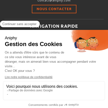
contact@aniphy.com
Stimulation-évaluation Thermique
NOUS CONTACTER
ACTIVITÉ LOCOMOTRICE ET EXPLORATOIRE
COORDINATION ET SENSORI-MOTEUR
NAVIGATION RAPIDE
ANXIÉTÉ ET DÉPRESSION
Aniphy
INTERACTION SOCIALE
Ressources Scientifiques
RYTHMES CIRCADIENS
Les partenaires d’aniphy
Se mettre en contact
DÉVELOPPEMENTS À FAÇON
Archives
Plan de site
Conditions générales de vente
PORTIQUES & STATIONS D’ANÉSTHÉSIE
ASPIRATEURS ET CARTOUCHES CHARBON ACTIF
CAGES À INDUCTION ET MASQUES D’ANESTHÉSIE
ÉVAPORATEURS