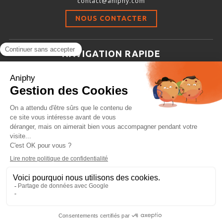
contact@aniphy.com
Stimulation-évaluation Thermique
NOUS CONTACTER
ACTIVITÉ LOCOMOTRICE ET EXPLORATOIRE
COORDINATION ET SENSORI-MOTEUR
NAVIGATION RAPIDE
ANXIÉTÉ ET DÉPRESSION
Aniphy
INTERACTION SOCIALE
Ressources Scientifiques
RYTHMES CIRCADIENS
Les partenaires d’aniphy
Se mettre en contact
DÉVELOPPEMENTS À FAÇON
Archives
Plan de site
Conditions générales de vente
PORTIQUES & STATIONS D’ANÉSTHÉSIE
ASPIRATEURS ET CARTOUCHES CHARBON ACTIF
CAGES À INDUCTION ET MASQUES D’ANESTHÉSIE
ÉVAPORATEURS