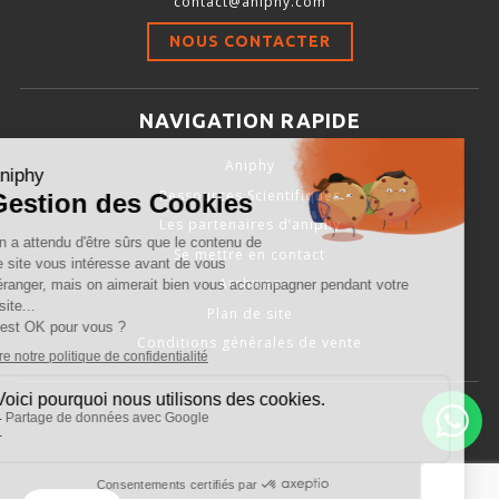
contact@aniphy.com
Stimulation-évaluation Thermique
NOUS CONTACTER
ACTIVITÉ LOCOMOTRICE ET EXPLORATOIRE
COORDINATION ET SENSORI-MOTEUR
NAVIGATION RAPIDE
ANXIÉTÉ ET DÉPRESSION
Aniphy
INTERACTION SOCIALE
Ressources Scientifiques
RYTHMES CIRCADIENS
Les partenaires d’aniphy
Se mettre en contact
DÉVELOPPEMENTS À FAÇON
Archives
Plan de site
Conditions générales de vente
PORTIQUES & STATIONS D’ANÉSTHÉSIE
ASPIRATEURS ET CARTOUCHES CHARBON ACTIF
CAGES À INDUCTION ET MASQUES D’ANESTHÉSIE
ÉVAPORATEURS