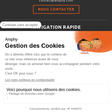
contact@aniphy.com
Stimulation-évaluation Thermique
NOUS CONTACTER
ACTIVITÉ LOCOMOTRICE ET EXPLORATOIRE
COORDINATION ET SENSORI-MOTEUR
NAVIGATION RAPIDE
ANXIÉTÉ ET DÉPRESSION
Aniphy
INTERACTION SOCIALE
Ressources Scientifiques
RYTHMES CIRCADIENS
Les partenaires d’aniphy
Se mettre en contact
DÉVELOPPEMENTS À FAÇON
Archives
Plan de site
Conditions générales de vente
PORTIQUES & STATIONS D’ANÉSTHÉSIE
ASPIRATEURS ET CARTOUCHES CHARBON ACTIF
CAGES À INDUCTION ET MASQUES D’ANESTHÉSIE
ÉVAPORATEURS