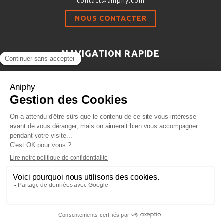
contact@aniphy.com
Stimulation-évaluation Thermique
NOUS CONTACTER
ACTIVITÉ LOCOMOTRICE ET EXPLORATOIRE
COORDINATION ET SENSORI-MOTEUR
NAVIGATION RAPIDE
ANXIÉTÉ ET DÉPRESSION
Aniphy
INTERACTION SOCIALE
Ressources Scientifiques
RYTHMES CIRCADIENS
Les partenaires d’aniphy
Se mettre en contact
DÉVELOPPEMENTS À FAÇON
Archives
Plan de site
Conditions générales de vente
PORTIQUES & STATIONS D’ANÉSTHÉSIE
ASPIRATEURS ET CARTOUCHES CHARBON ACTIF
CAGES À INDUCTION ET MASQUES D’ANESTHÉSIE
ÉVAPORATEURS