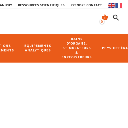
ANIPHY
RESSOURCES SCIENTIFIQUES
PRENDRE CONTACT
shopping_basket
search
0
BAINS
D’ORGANE,
TIONS
EQUIPEMENTS
STIMULATEURS
PHYSIOTHÉRA
EMENTS
ANALYTIQUES
&
ENREGISTREURS