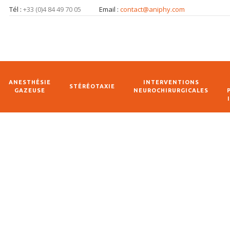
Tél :
+33 (0)4 84 49 70 05
Email :
contact@aniphy.com
ANESTHÉSIE
INTERVENTIONS
STÉRÉOTAXIE
GAZEUSE
NEUROCHIRURGICALES