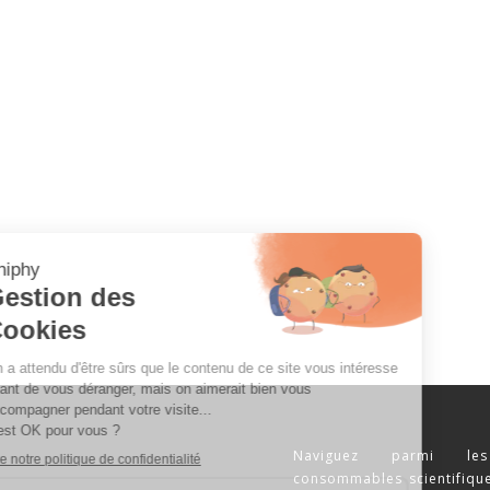
Naviguez parmi les
consommables scientifique