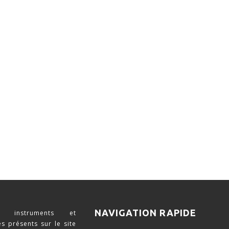
NAVIGATION RAPIDE
 instruments et
s présents sur le site