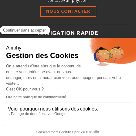
contact@aniphy.com
Stimulation-évaluation Thermique
NOUS CONTACTER
ACTIVITÉ LOCOMOTRICE ET EXPLORATOIRE
COORDINATION ET SENSORI-MOTEUR
NAVIGATION RAPIDE
ANXIÉTÉ ET DÉPRESSION
Aniphy
INTERACTION SOCIALE
Ressources Scientifiques
RYTHMES CIRCADIENS
Les partenaires d’aniphy
Se mettre en contact
DÉVELOPPEMENTS À FAÇON
Archives
Plan de site
Conditions générales de vente
PORTIQUES & STATIONS D’ANÉSTHÉSIE
ASPIRATEURS ET CARTOUCHES CHARBON ACTIF
CAGES À INDUCTION ET MASQUES D’ANESTHÉSIE
ÉVAPORATEURS