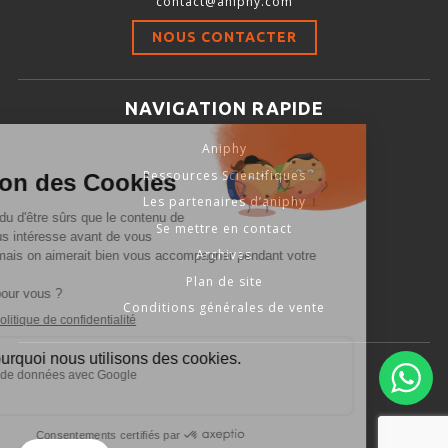
contact@aniphy.com
Stimulation-évaluation Thermique
NOUS CONTACTER
ACTIVITÉ LOCOMOTRICE ET EXPLORATOIRE
COORDINATION ET SENSORI-MOTEUR
NAVIGATION RAPIDE
ANXIÉTÉ ET DÉPRESSION
Aniphy
INTERACTION SOCIALE
Ressources Scientifiques
RYTHMES CIRCADIENS
Les partenaires d’aniphy
Se mettre en contact
DÉVELOPPEMENTS À FAÇON
Archives
Plan de site
Conditions générales de vente
PORTIQUES & STATIONS D’ANÉSTHÉSIE
ASPIRATEURS ET CARTOUCHES CHARBON ACTIF
CAGES À INDUCTION ET MASQUES D’ANESTHÉSIE
ÉVAPORATEURS