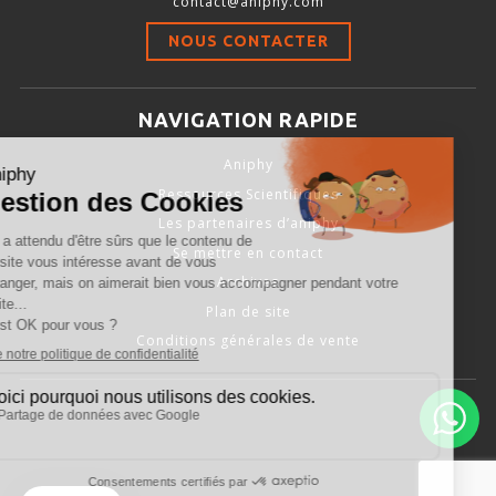
contact@aniphy.com
Stimulation-évaluation Thermique
NOUS CONTACTER
ACTIVITÉ LOCOMOTRICE ET EXPLORATOIRE
COORDINATION ET SENSORI-MOTEUR
NAVIGATION RAPIDE
ANXIÉTÉ ET DÉPRESSION
Aniphy
INTERACTION SOCIALE
Ressources Scientifiques
RYTHMES CIRCADIENS
Les partenaires d’aniphy
Se mettre en contact
DÉVELOPPEMENTS À FAÇON
Archives
Plan de site
Conditions générales de vente
PORTIQUES & STATIONS D’ANÉSTHÉSIE
ASPIRATEURS ET CARTOUCHES CHARBON ACTIF
CAGES À INDUCTION ET MASQUES D’ANESTHÉSIE
ÉVAPORATEURS