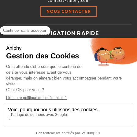
contact@aniphy.com
Stimulation-évaluation Thermique
NOUS CONTACTER
ACTIVITÉ LOCOMOTRICE ET EXPLORATOIRE
COORDINATION ET SENSORI-MOTEUR
NAVIGATION RAPIDE
ANXIÉTÉ ET DÉPRESSION
Aniphy
INTERACTION SOCIALE
Ressources Scientifiques
RYTHMES CIRCADIENS
Les partenaires d’aniphy
Se mettre en contact
DÉVELOPPEMENTS À FAÇON
Archives
Plan de site
Conditions générales de vente
PORTIQUES & STATIONS D’ANÉSTHÉSIE
ASPIRATEURS ET CARTOUCHES CHARBON ACTIF
CAGES À INDUCTION ET MASQUES D’ANESTHÉSIE
ÉVAPORATEURS