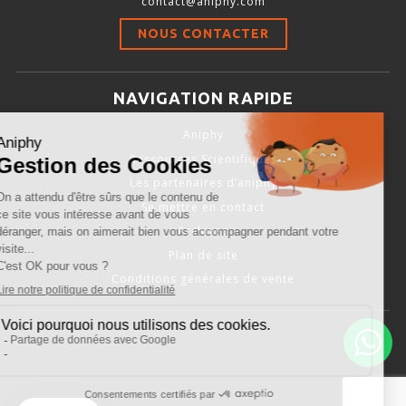
contact@aniphy.com
Stimulation-évaluation Thermique
NOUS CONTACTER
ACTIVITÉ LOCOMOTRICE ET EXPLORATOIRE
COORDINATION ET SENSORI-MOTEUR
NAVIGATION RAPIDE
ANXIÉTÉ ET DÉPRESSION
Aniphy
INTERACTION SOCIALE
Ressources Scientifiques
RYTHMES CIRCADIENS
Les partenaires d’aniphy
Se mettre en contact
DÉVELOPPEMENTS À FAÇON
Archives
Plan de site
Conditions générales de vente
PORTIQUES & STATIONS D’ANÉSTHÉSIE
ASPIRATEURS ET CARTOUCHES CHARBON ACTIF
CAGES À INDUCTION ET MASQUES D’ANESTHÉSIE
ÉVAPORATEURS