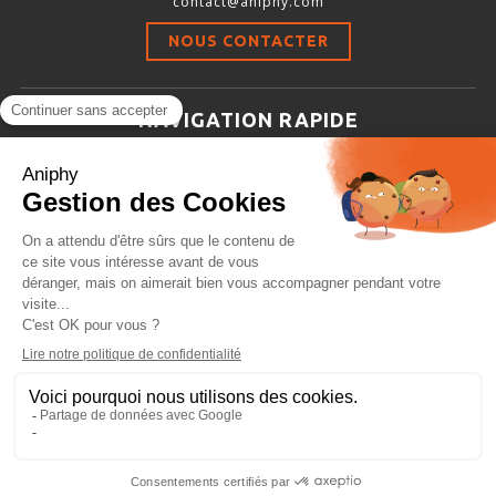
contact@aniphy.com
Stimulation-évaluation Thermique
NOUS CONTACTER
ACTIVITÉ LOCOMOTRICE ET EXPLORATOIRE
COORDINATION ET SENSORI-MOTEUR
NAVIGATION RAPIDE
ANXIÉTÉ ET DÉPRESSION
Aniphy
INTERACTION SOCIALE
Ressources Scientifiques
RYTHMES CIRCADIENS
Les partenaires d’aniphy
Se mettre en contact
DÉVELOPPEMENTS À FAÇON
Archives
Plan de site
Conditions générales de vente
PORTIQUES & STATIONS D’ANÉSTHÉSIE
ASPIRATEURS ET CARTOUCHES CHARBON ACTIF
CAGES À INDUCTION ET MASQUES D’ANESTHÉSIE
ÉVAPORATEURS