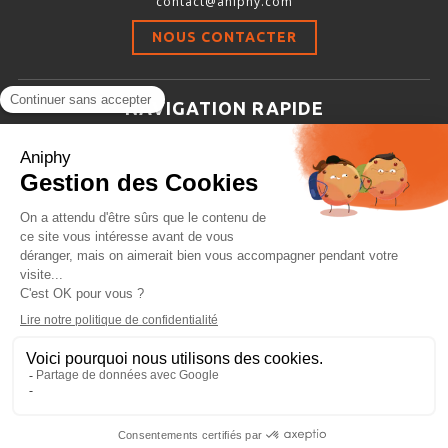
contact@aniphy.com
Stimulation-évaluation Thermique
NOUS CONTACTER
ACTIVITÉ LOCOMOTRICE ET EXPLORATOIRE
COORDINATION ET SENSORI-MOTEUR
NAVIGATION RAPIDE
ANXIÉTÉ ET DÉPRESSION
Aniphy
INTERACTION SOCIALE
Ressources Scientifiques
RYTHMES CIRCADIENS
Les partenaires d’aniphy
Se mettre en contact
DÉVELOPPEMENTS À FAÇON
Archives
Plan de site
Conditions générales de vente
PORTIQUES & STATIONS D’ANÉSTHÉSIE
ASPIRATEURS ET CARTOUCHES CHARBON ACTIF
CAGES À INDUCTION ET MASQUES D’ANESTHÉSIE
ÉVAPORATEURS