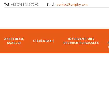
Tél :
+33 (0)4 84 49 70 05
Email :
contact@aniphy.com
ANESTHÉSIE
INTERVENTIONS
STÉRÉOTAXIE
GAZEUSE
NEUROCHIRURGICALES