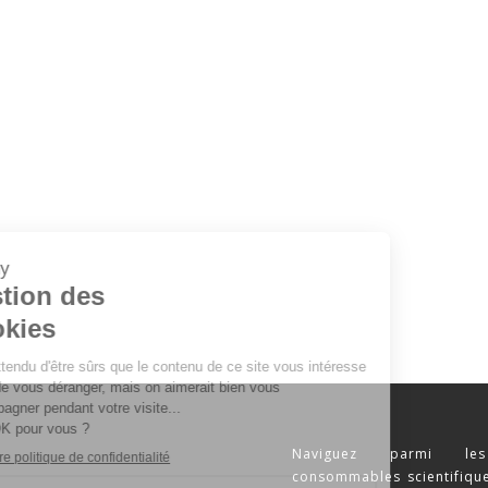
Naviguez parmi les
consommables scientifique