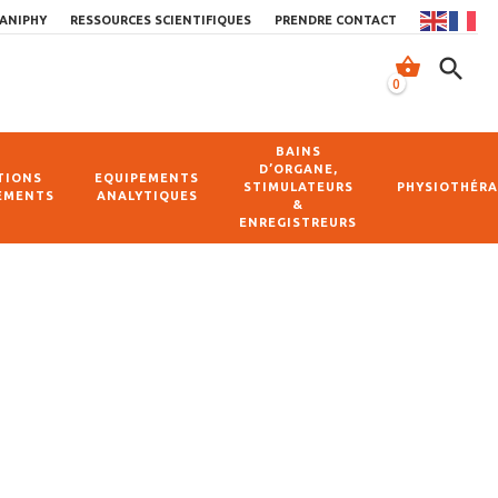
ANIPHY
RESSOURCES SCIENTIFIQUES
PRENDRE CONTACT
shopping_basket
search
0
BAINS
D’ORGANE,
TIONS
EQUIPEMENTS
STIMULATEURS
PHYSIOTHÉRA
EMENTS
ANALYTIQUES
&
ENREGISTREURS