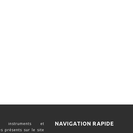
NAVIGATION RAPIDE
 instruments et
s présents sur le site