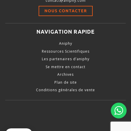
contact@aniphy.com
Stimulation-évaluation Thermique
NOUS CONTACTER
ACTIVITÉ LOCOMOTRICE ET EXPLORATOIRE
COORDINATION ET SENSORI-MOTEUR
NAVIGATION RAPIDE
ANXIÉTÉ ET DÉPRESSION
Aniphy
INTERACTION SOCIALE
Ressources Scientifiques
RYTHMES CIRCADIENS
Les partenaires d’aniphy
Se mettre en contact
DÉVELOPPEMENTS À FAÇON
Archives
Plan de site
Conditions générales de vente
PORTIQUES & STATIONS D’ANÉSTHÉSIE
ASPIRATEURS ET CARTOUCHES CHARBON ACTIF
CAGES À INDUCTION ET MASQUES D’ANESTHÉSIE
ÉVAPORATEURS