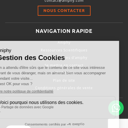
contact@aniphy.com
Stimulation-évaluation Thermique
NOUS CONTACTER
ACTIVITÉ LOCOMOTRICE ET EXPLORATOIRE
COORDINATION ET SENSORI-MOTEUR
NAVIGATION RAPIDE
ANXIÉTÉ ET DÉPRESSION
Aniphy
INTERACTION SOCIALE
Ressources Scientifiques
RYTHMES CIRCADIENS
Les partenaires d’aniphy
Se mettre en contact
DÉVELOPPEMENTS À FAÇON
Archives
Plan de site
Conditions générales de vente
PORTIQUES & STATIONS D’ANÉSTHÉSIE
ASPIRATEURS ET CARTOUCHES CHARBON ACTIF
CAGES À INDUCTION ET MASQUES D’ANESTHÉSIE
ÉVAPORATEURS