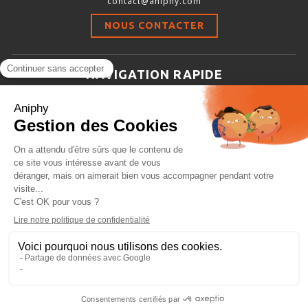
contact@aniphy.com
Stimulation-évaluation Thermique
NOUS CONTACTER
ACTIVITÉ LOCOMOTRICE ET EXPLORATOIRE
COORDINATION ET SENSORI-MOTEUR
NAVIGATION RAPIDE
ANXIÉTÉ ET DÉPRESSION
Aniphy
INTERACTION SOCIALE
Ressources Scientifiques
RYTHMES CIRCADIENS
Les partenaires d’aniphy
Se mettre en contact
DÉVELOPPEMENTS À FAÇON
Archives
Plan de site
Conditions générales de vente
PORTIQUES & STATIONS D’ANÉSTHÉSIE
ASPIRATEURS ET CARTOUCHES CHARBON ACTIF
CAGES À INDUCTION ET MASQUES D’ANESTHÉSIE
ÉVAPORATEURS