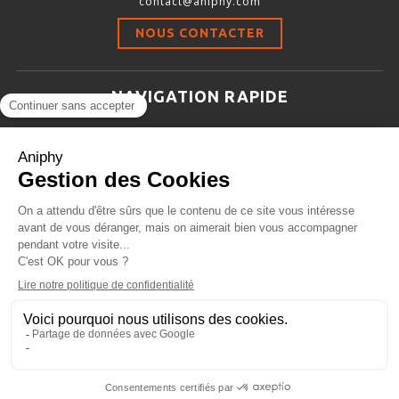
contact@aniphy.com
Stimulation-évaluation Thermique
NOUS CONTACTER
ACTIVITÉ LOCOMOTRICE ET EXPLORATOIRE
COORDINATION ET SENSORI-MOTEUR
NAVIGATION RAPIDE
ANXIÉTÉ ET DÉPRESSION
Aniphy
INTERACTION SOCIALE
Ressources Scientifiques
RYTHMES CIRCADIENS
Les partenaires d’aniphy
Se mettre en contact
DÉVELOPPEMENTS À FAÇON
Archives
Plan de site
Conditions générales de vente
PORTIQUES & STATIONS D’ANÉSTHÉSIE
ASPIRATEURS ET CARTOUCHES CHARBON ACTIF
CAGES À INDUCTION ET MASQUES D’ANESTHÉSIE
ÉVAPORATEURS