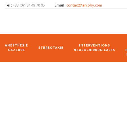
Tél :
+33 (0)4 84 49 70 05
Email :
contact@aniphy.com
ANESTHÉSIE
INTERVENTIONS
STÉRÉOTAXIE
GAZEUSE
NEUROCHIRURGICALES