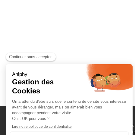
Naviguez parmi les
consommables scientifique