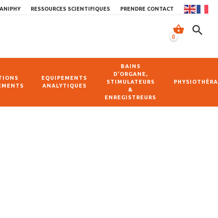
ANIPHY
RESSOURCES SCIENTIFIQUES
PRENDRE CONTACT
shopping_basket
search
0
BAINS
D’ORGANE,
TIONS
EQUIPEMENTS
STIMULATEURS
PHYSIOTHÉRA
EMENTS
ANALYTIQUES
&
ENREGISTREURS