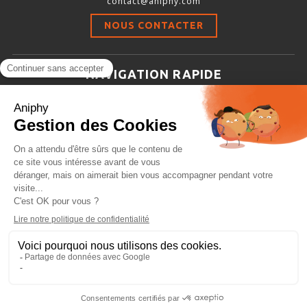
contact@aniphy.com
Stimulation-évaluation Thermique
NOUS CONTACTER
ACTIVITÉ LOCOMOTRICE ET EXPLORATOIRE
COORDINATION ET SENSORI-MOTEUR
NAVIGATION RAPIDE
ANXIÉTÉ ET DÉPRESSION
Aniphy
INTERACTION SOCIALE
Ressources Scientifiques
RYTHMES CIRCADIENS
Les partenaires d’aniphy
Se mettre en contact
DÉVELOPPEMENTS À FAÇON
Archives
Plan de site
Conditions générales de vente
PORTIQUES & STATIONS D’ANÉSTHÉSIE
ASPIRATEURS ET CARTOUCHES CHARBON ACTIF
CAGES À INDUCTION ET MASQUES D’ANESTHÉSIE
ÉVAPORATEURS