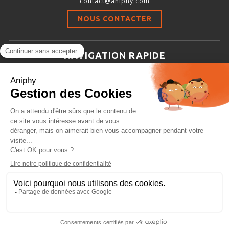
contact@aniphy.com
Stimulation-évaluation Thermique
NOUS CONTACTER
ACTIVITÉ LOCOMOTRICE ET EXPLORATOIRE
COORDINATION ET SENSORI-MOTEUR
NAVIGATION RAPIDE
ANXIÉTÉ ET DÉPRESSION
Aniphy
INTERACTION SOCIALE
Ressources Scientifiques
RYTHMES CIRCADIENS
Les partenaires d’aniphy
Se mettre en contact
DÉVELOPPEMENTS À FAÇON
Archives
Plan de site
Conditions générales de vente
PORTIQUES & STATIONS D’ANÉSTHÉSIE
ASPIRATEURS ET CARTOUCHES CHARBON ACTIF
CAGES À INDUCTION ET MASQUES D’ANESTHÉSIE
ÉVAPORATEURS