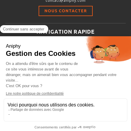
contact@aniphy.com
Stimulation-évaluation Thermique
NOUS CONTACTER
ACTIVITÉ LOCOMOTRICE ET EXPLORATOIRE
COORDINATION ET SENSORI-MOTEUR
NAVIGATION RAPIDE
ANXIÉTÉ ET DÉPRESSION
Aniphy
INTERACTION SOCIALE
Ressources Scientifiques
RYTHMES CIRCADIENS
Les partenaires d’aniphy
Se mettre en contact
DÉVELOPPEMENTS À FAÇON
Archives
Plan de site
Conditions générales de vente
PORTIQUES & STATIONS D’ANÉSTHÉSIE
ASPIRATEURS ET CARTOUCHES CHARBON ACTIF
CAGES À INDUCTION ET MASQUES D’ANESTHÉSIE
ÉVAPORATEURS