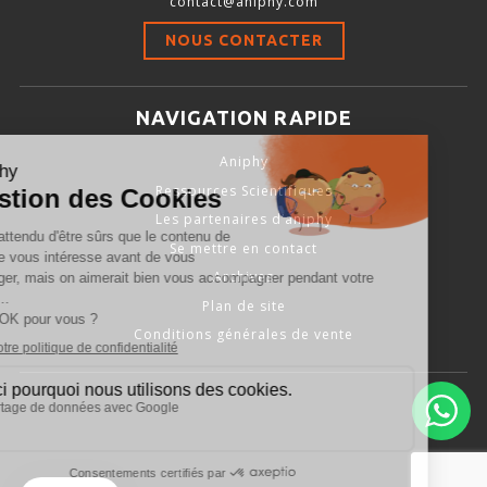
contact@aniphy.com
Stimulation-évaluation Thermique
NOUS CONTACTER
ACTIVITÉ LOCOMOTRICE ET EXPLORATOIRE
COORDINATION ET SENSORI-MOTEUR
NAVIGATION RAPIDE
ANXIÉTÉ ET DÉPRESSION
Aniphy
INTERACTION SOCIALE
Ressources Scientifiques
RYTHMES CIRCADIENS
Les partenaires d’aniphy
Se mettre en contact
DÉVELOPPEMENTS À FAÇON
Archives
Plan de site
Conditions générales de vente
PORTIQUES & STATIONS D’ANÉSTHÉSIE
ASPIRATEURS ET CARTOUCHES CHARBON ACTIF
CAGES À INDUCTION ET MASQUES D’ANESTHÉSIE
ÉVAPORATEURS