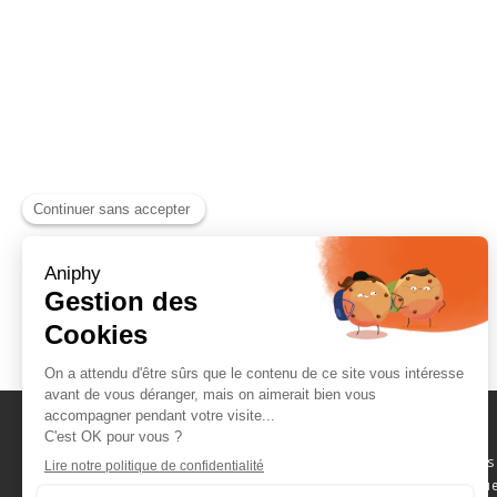
Naviguez parmi les
consommables scientifique