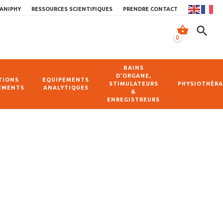
ANIPHY
RESSOURCES SCIENTIFIQUES
PRENDRE CONTACT
shopping_basket
search
0
BAINS
D’ORGANE,
TIONS
EQUIPEMENTS
STIMULATEURS
PHYSIOTHÉRA
EMENTS
ANALYTIQUES
&
ENREGISTREURS