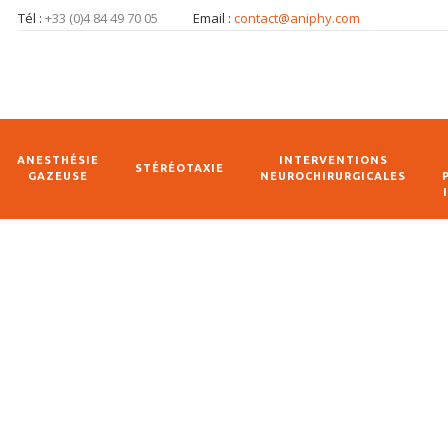
Tél :
+33 (0)4 84 49 70 05
Email :
contact@aniphy.com
ANESTHÉSIE
INTERVENTIONS
STÉRÉOTAXIE
GAZEUSE
NEUROCHIRURGICALES