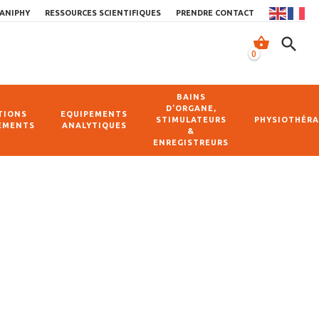
ANIPHY
RESSOURCES SCIENTIFIQUES
PRENDRE CONTACT
shopping_basket
search
0
BAINS
D’ORGANE,
TIONS
EQUIPEMENTS
STIMULATEURS
PHYSIOTHÉRA
EMENTS
ANALYTIQUES
&
ENREGISTREURS