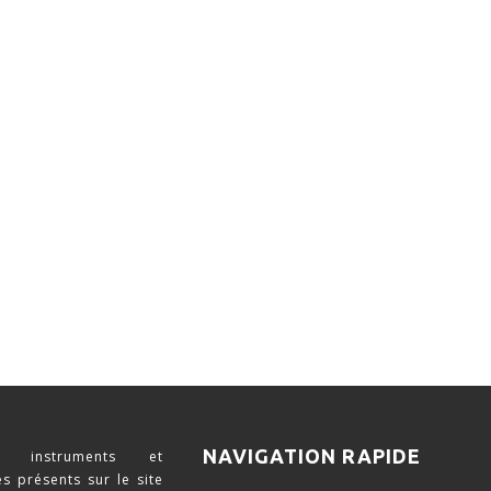
NAVIGATION RAPIDE
 instruments et
s présents sur le site