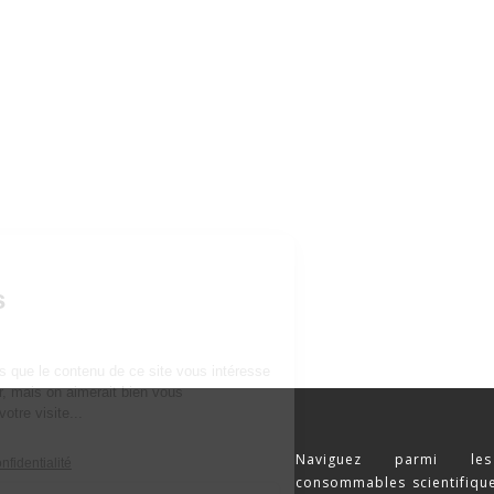
Naviguez parmi les
consommables scientifique