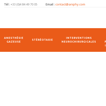
Tél :
+33 (0)4 84 49 70 05
Email :
contact@aniphy.com
ANESTHÉSIE
INTERVENTIONS
STÉRÉOTAXIE
GAZEUSE
NEUROCHIRURGICALES