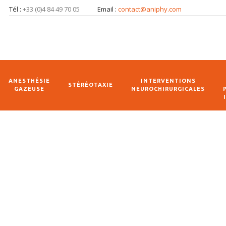
Tél :
+33 (0)4 84 49 70 05
Email :
contact@aniphy.com
ANESTHÉSIE
INTERVENTIONS
STÉRÉOTAXIE
GAZEUSE
NEUROCHIRURGICALES