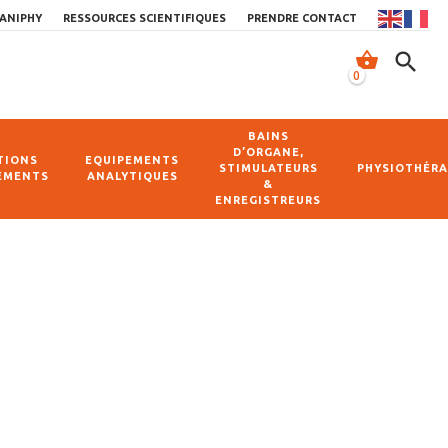
ANIPHY
RESSOURCES SCIENTIFIQUES
PRENDRE CONTACT
shopping_basket
search
0
BAINS
D’ORGANE,
TIONS
EQUIPEMENTS
STIMULATEURS
PHYSIOTHÉRA
EMENTS
ANALYTIQUES
&
ENREGISTREURS