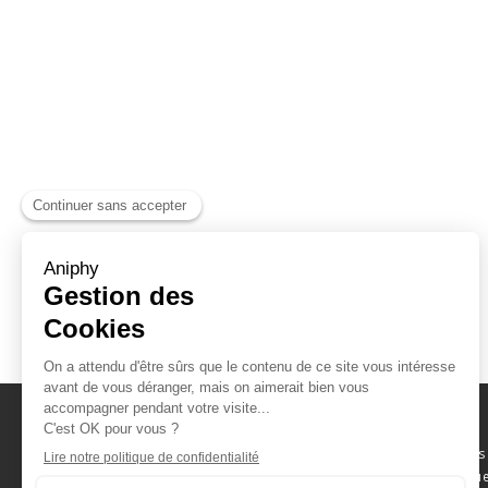
Naviguez parmi les
consommables scientifique