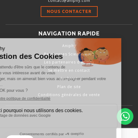
contact@aniphy.com
Stimulation-évaluation Thermique
NOUS CONTACTER
ACTIVITÉ LOCOMOTRICE ET EXPLORATOIRE
COORDINATION ET SENSORI-MOTEUR
NAVIGATION RAPIDE
ANXIÉTÉ ET DÉPRESSION
Aniphy
INTERACTION SOCIALE
Ressources Scientifiques
RYTHMES CIRCADIENS
Les partenaires d’aniphy
Se mettre en contact
DÉVELOPPEMENTS À FAÇON
Archives
Plan de site
Conditions générales de vente
PORTIQUES & STATIONS D’ANÉSTHÉSIE
ASPIRATEURS ET CARTOUCHES CHARBON ACTIF
CAGES À INDUCTION ET MASQUES D’ANESTHÉSIE
ÉVAPORATEURS