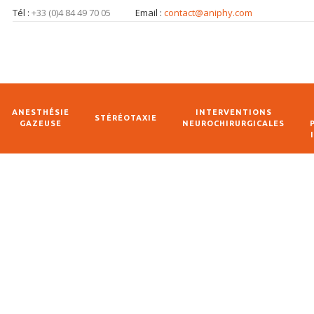
Tél :
+33 (0)4 84 49 70 05
Email :
contact@aniphy.com
ANESTHÉSIE
INTERVENTIONS
STÉRÉOTAXIE
GAZEUSE
NEUROCHIRURGICALES