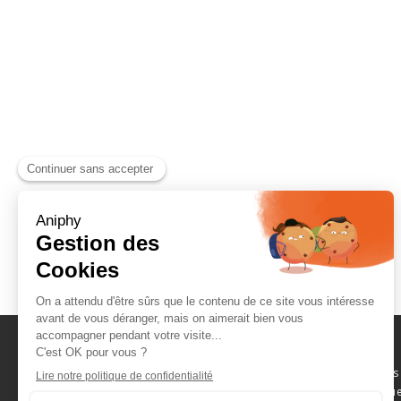
Naviguez parmi les
consommables scientifique