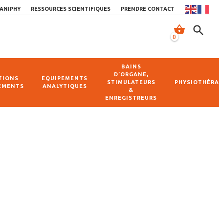
ANIPHY
RESSOURCES SCIENTIFIQUES
PRENDRE CONTACT
shopping_basket
search
0
BAINS
D’ORGANE,
TIONS
EQUIPEMENTS
STIMULATEURS
PHYSIOTHÉRA
EMENTS
ANALYTIQUES
&
ENREGISTREURS