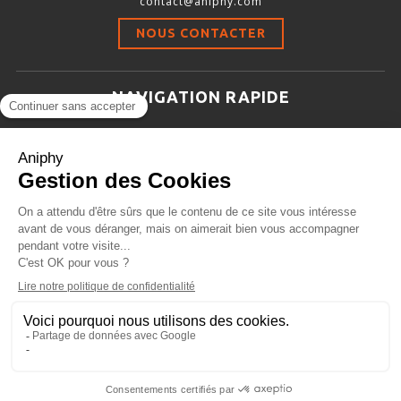
contact@aniphy.com
Stimulation-évaluation Thermique
NOUS CONTACTER
ACTIVITÉ LOCOMOTRICE ET EXPLORATOIRE
COORDINATION ET SENSORI-MOTEUR
NAVIGATION RAPIDE
ANXIÉTÉ ET DÉPRESSION
Aniphy
INTERACTION SOCIALE
Ressources Scientifiques
RYTHMES CIRCADIENS
Les partenaires d’aniphy
Se mettre en contact
DÉVELOPPEMENTS À FAÇON
Archives
Plan de site
Conditions générales de vente
PORTIQUES & STATIONS D’ANÉSTHÉSIE
ASPIRATEURS ET CARTOUCHES CHARBON ACTIF
CAGES À INDUCTION ET MASQUES D’ANESTHÉSIE
ÉVAPORATEURS