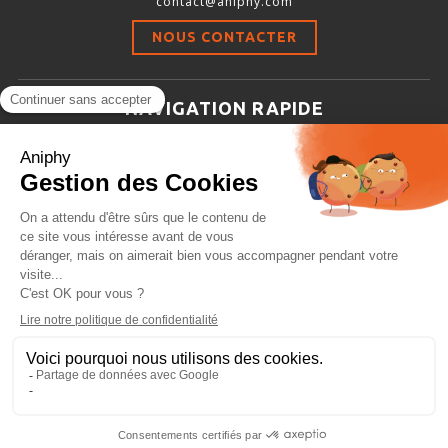
contact@aniphy.com
Stimulation-évaluation Thermique
NOUS CONTACTER
ACTIVITÉ LOCOMOTRICE ET EXPLORATOIRE
COORDINATION ET SENSORI-MOTEUR
NAVIGATION RAPIDE
ANXIÉTÉ ET DÉPRESSION
Aniphy
INTERACTION SOCIALE
Ressources Scientifiques
RYTHMES CIRCADIENS
Les partenaires d’aniphy
Se mettre en contact
DÉVELOPPEMENTS À FAÇON
Archives
Plan de site
Conditions générales de vente
PORTIQUES & STATIONS D’ANÉSTHÉSIE
ASPIRATEURS ET CARTOUCHES CHARBON ACTIF
CAGES À INDUCTION ET MASQUES D’ANESTHÉSIE
ÉVAPORATEURS