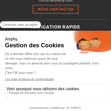
contact@aniphy.com
Stimulation-évaluation Thermique
NOUS CONTACTER
ACTIVITÉ LOCOMOTRICE ET EXPLORATOIRE
COORDINATION ET SENSORI-MOTEUR
NAVIGATION RAPIDE
ANXIÉTÉ ET DÉPRESSION
Aniphy
INTERACTION SOCIALE
Ressources Scientifiques
RYTHMES CIRCADIENS
Les partenaires d’aniphy
Se mettre en contact
DÉVELOPPEMENTS À FAÇON
Archives
Plan de site
Conditions générales de vente
PORTIQUES & STATIONS D’ANÉSTHÉSIE
ASPIRATEURS ET CARTOUCHES CHARBON ACTIF
CAGES À INDUCTION ET MASQUES D’ANESTHÉSIE
ÉVAPORATEURS