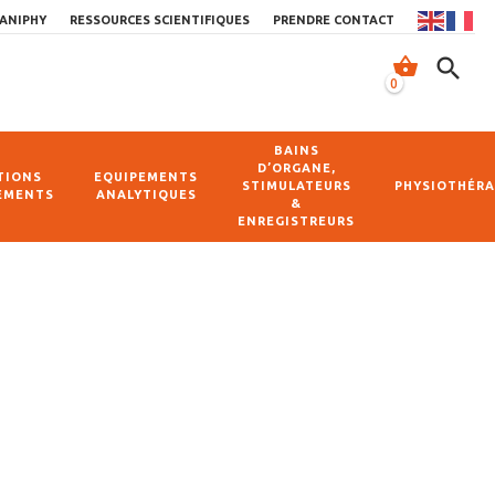
ANIPHY
RESSOURCES SCIENTIFIQUES
PRENDRE CONTACT
shopping_basket
search
0
BAINS
D’ORGANE,
TIONS
EQUIPEMENTS
STIMULATEURS
PHYSIOTHÉRA
EMENTS
ANALYTIQUES
&
ENREGISTREURS