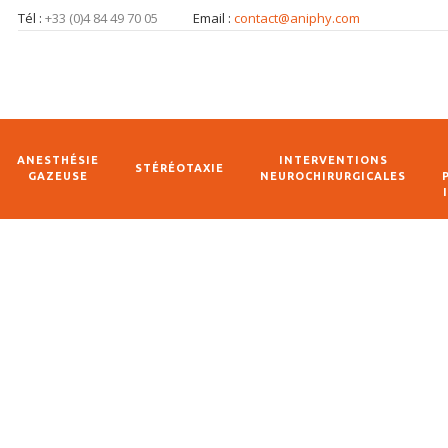
Tél :
+33 (0)4 84 49 70 05
Email :
contact@aniphy.com
ANESTHÉSIE
INTERVENTIONS
STÉRÉOTAXIE
GAZEUSE
NEUROCHIRURGICALES