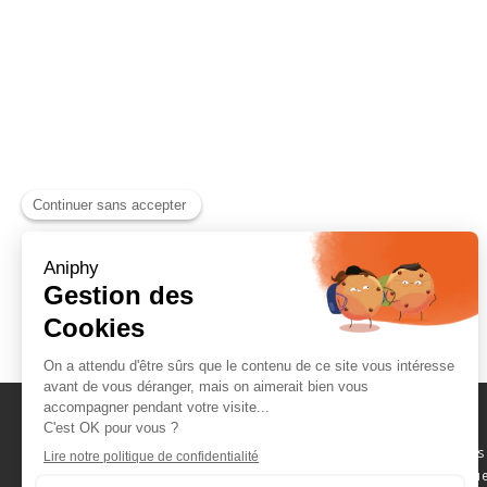
Naviguez parmi les
consommables scientifique