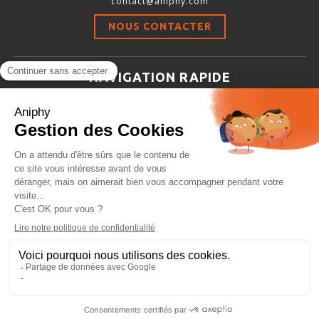
contact@aniphy.com
Stimulation-évaluation Thermique
NOUS CONTACTER
ACTIVITÉ LOCOMOTRICE ET EXPLORATOIRE
COORDINATION ET SENSORI-MOTEUR
NAVIGATION RAPIDE
ANXIÉTÉ ET DÉPRESSION
Aniphy
INTERACTION SOCIALE
Ressources Scientifiques
RYTHMES CIRCADIENS
Les partenaires d’aniphy
Se mettre en contact
DÉVELOPPEMENTS À FAÇON
Archives
Plan de site
Conditions générales de vente
PORTIQUES & STATIONS D’ANÉSTHÉSIE
ASPIRATEURS ET CARTOUCHES CHARBON ACTIF
CAGES À INDUCTION ET MASQUES D’ANESTHÉSIE
ÉVAPORATEURS