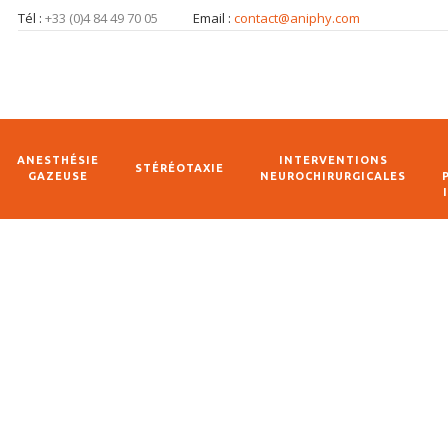
Tél :
+33 (0)4 84 49 70 05
Email :
contact@aniphy.com
ANESTHÉSIE
INTERVENTIONS
STÉRÉOTAXIE
GAZEUSE
NEUROCHIRURGICALES