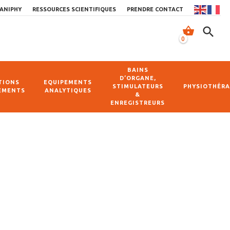
ANIPHY
RESSOURCES SCIENTIFIQUES
PRENDRE CONTACT
shopping_basket
search
0
BAINS
D’ORGANE,
TIONS
EQUIPEMENTS
STIMULATEURS
PHYSIOTHÉRA
EMENTS
ANALYTIQUES
&
ENREGISTREURS