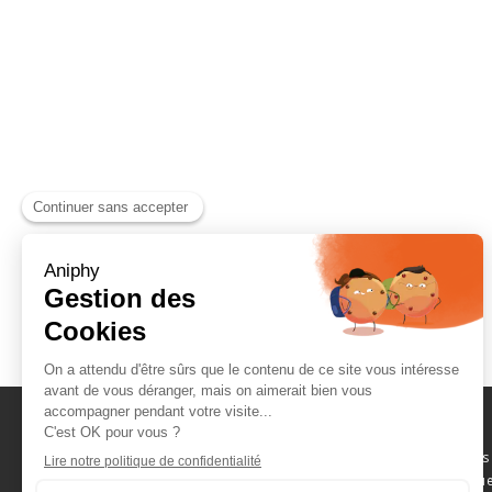
Naviguez parmi les
consommables scientifique