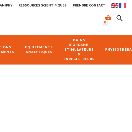
ANIPHY
RESSOURCES SCIENTIFIQUES
PRENDRE CONTACT
shopping_basket
search
0
BAINS
D’ORGANE,
TIONS
EQUIPEMENTS
STIMULATEURS
PHYSIOTHÉRA
EMENTS
ANALYTIQUES
&
ENREGISTREURS