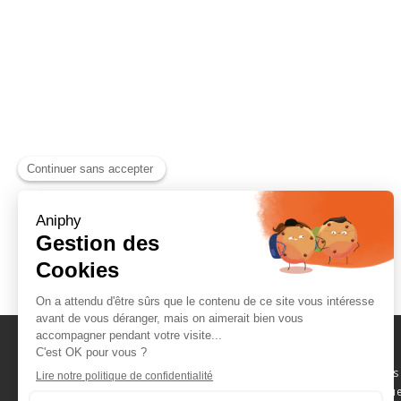
Naviguez parmi les
consommables scientifique