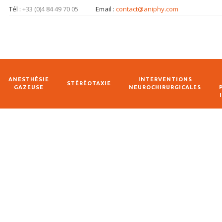
Tél :
+33 (0)4 84 49 70 05
Email :
contact@aniphy.com
ANESTHÉSIE
INTERVENTIONS
STÉRÉOTAXIE
GAZEUSE
NEUROCHIRURGICALES